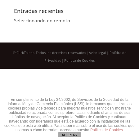
Entradas recientes
Seleccionando en remoto
©
ClickTalent
. Todos los derechos reservados |
Aviso legal
|
Política de
Privacidad
|
Política de Cookies
En cumplimiento de la Ley 34/2002, de Servicios de la Sociedad de la
Información y de Comercio Electrónico (LSSI), informamos que utilizamos
cookies propias y de terceros para mejorar nuestros servicios y mostrarle
publicidad relacionada con sus preferencias mediante el análisis de sus
hábitos de navegación. Al aceptar la Política de Cookies y continuar
navegando consideramos que está de acuerdo con la instalación de las
cookies que esta web utiliza. Para saber más sobre el uso de las cookies que
usamos o cómo borrarlas, accede a nuestra
Política de Cookies
.
ACEPTAR